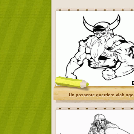
Un possente guerriero vichingo