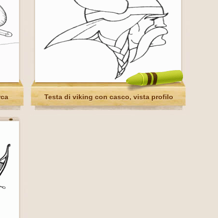
rca
Testa di viking con casco, vista profilo