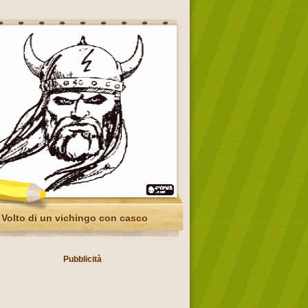
Volto di un vichingo con casco
Pubblicità