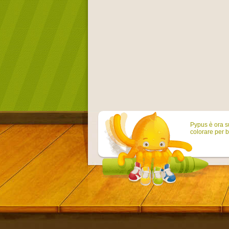
Pypus è ora su
colorare per b