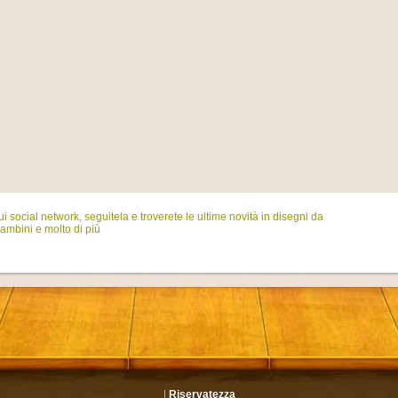
i social network, seguitela e troverete le ultime novità in disegni da
ambini e molto di più
|
Riservatezza