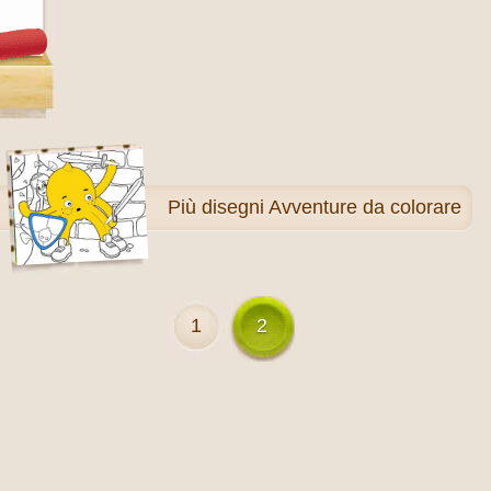
Più
disegni Avventure da colorare
1
2