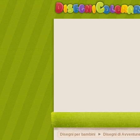
Disegni per bambini
Disegni di Avventur