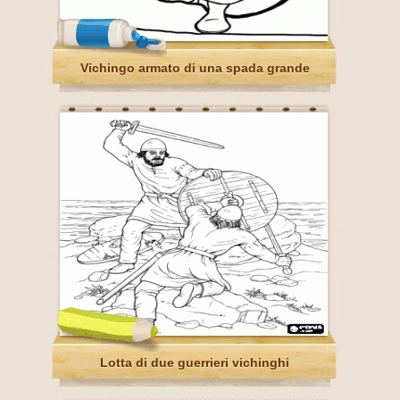
Vichingo armato di una spada grande
Lotta di due guerrieri vichinghi