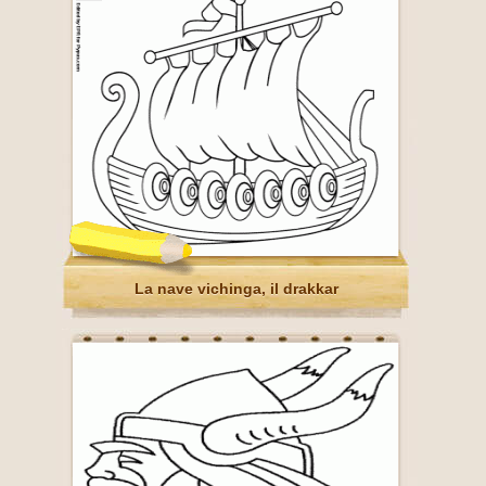
La nave vichinga, il drakkar