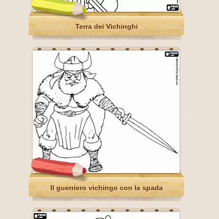
Terra dei Vichinghi
Il guerriero vichingo con la spada