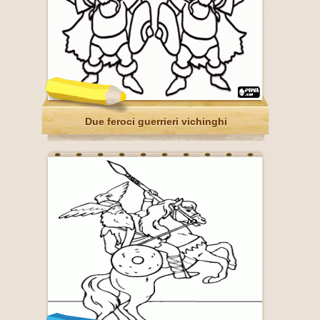
Due feroci guerrieri vichinghi