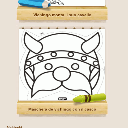
Vichingo monta il suo cavallo
Maschera de vichingo con il casco
Vichinghi