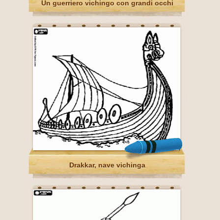
Un guerriero vichingo con grandi occhi
Drakkar, nave vichinga