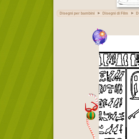
Disegni per bambini
Disegni di Film
D