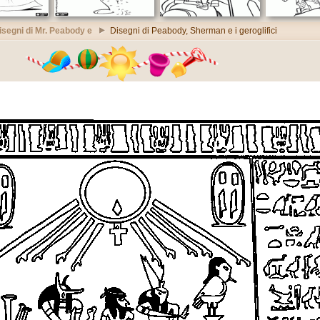
isegni di Mr. Peabody e
Disegni di Peabody, Sherman e i geroglifici