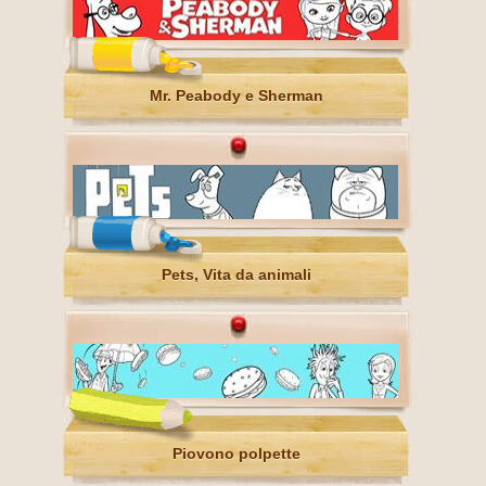
Mr. Peabody e Sherman
Pets, Vita da animali
Piovono polpette