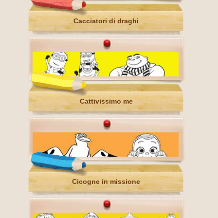
Cacciatori di draghi
Cattivissimo me
Cicogne in missione