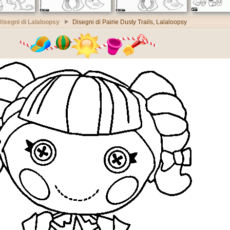
Disegni di Lalaloopsy
Disegni di Pairie Dusty Trails, Lalaloopsy