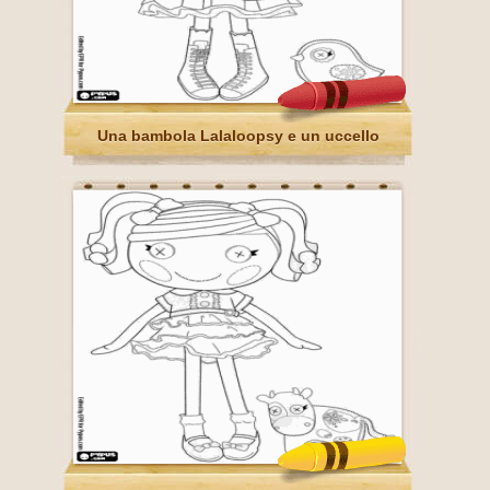
Una bambola Lalaloopsy e un uccello