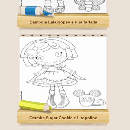
Bambola Lalaloopsy e una farfalla
Crumbs Sugar Cookie e il topolino