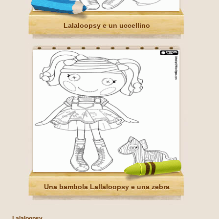
Lalaloopsy e un uccellino
Una bambola Lallaloopsy e una zebra
Lalaloopsy