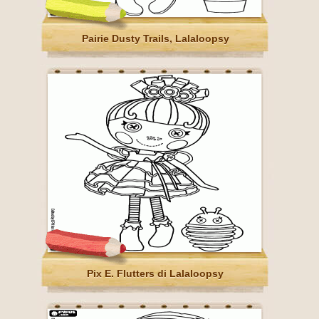
Pairie Dusty Trails, Lalaloopsy
Pix E. Flutters di Lalaloopsy