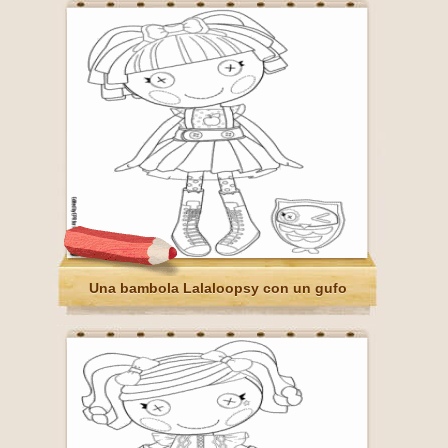
Una bambola Lalaloopsy con un gufo