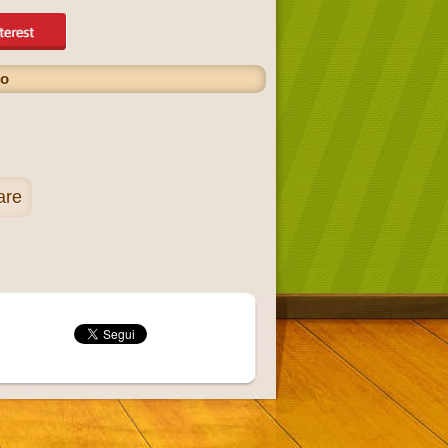
io
are