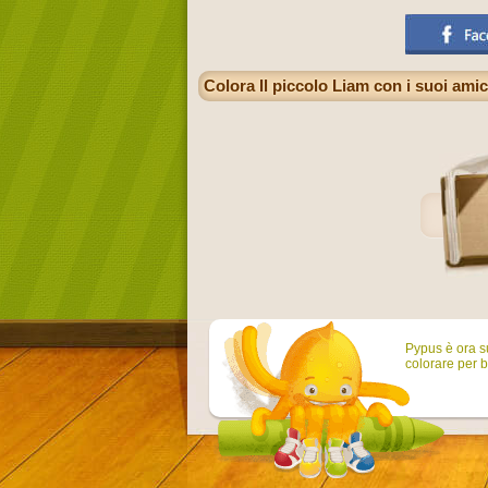
Colora Il piccolo Liam con i suoi amic
Pypus è ora su
colorare per b