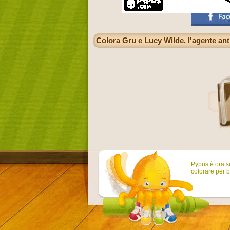
Colora Gru e Lucy Wilde, l'agente anti
Pypus è ora su
colorare per b