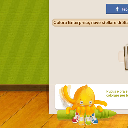
Colora Enterprise, nave stellare di St
Pypus è ora su
colorare per b