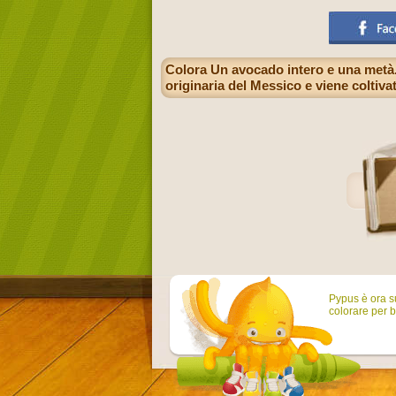
Colora Un avocado intero e una metà. 
originaria del Messico e viene coltivat
Pypus è ora su
colorare per b