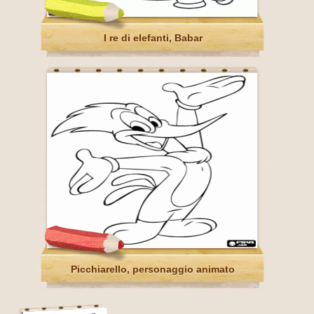
I re di elefanti, Babar
Picchiarello, personaggio animato