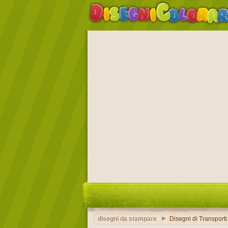
disegni da stampare
Disegni di Transporti