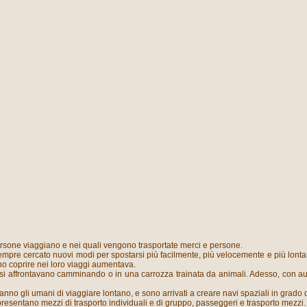
 persone viaggiano e nei quali vengono trasportate merci e persone.
sempre cercato nuovi modi per spostarsi più facilmente, più velocemente e più lonta
o coprire nei loro viaggi aumentava.
i affrontavano camminando o in una carrozza trainata da animali. Adesso, con auto
nno gli umani di viaggiare lontano, e sono arrivati a creare navi spaziali in grado di
resentano mezzi di trasporto individuali e di gruppo, passeggeri e trasporto mezzi. 