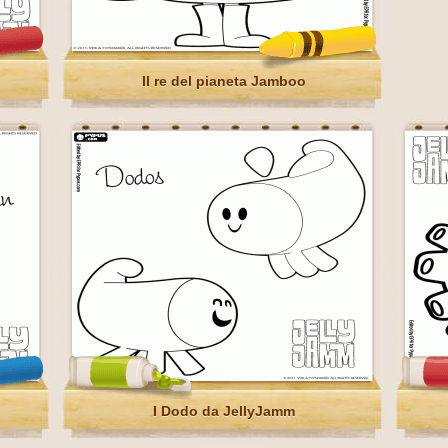
Il re del pianeta Jamboo
I Dodo da JellyJamm