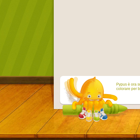
Pypus è ora su
colorare per b