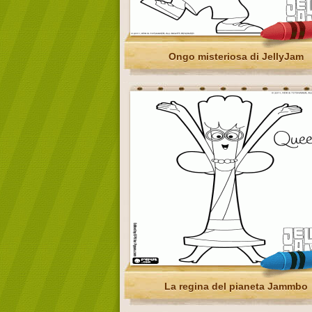
Ongo misteriosa di JellyJam
La regina del pianeta Jammbo