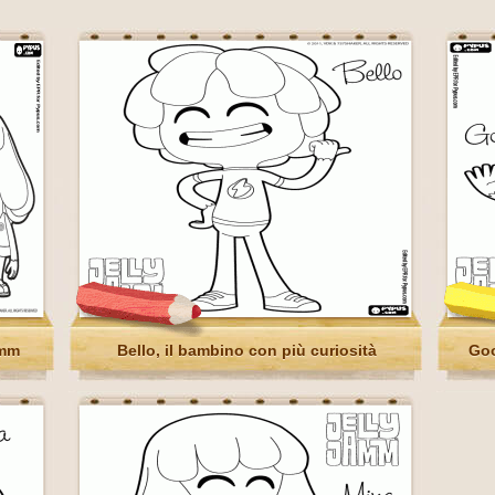
amm
Bello, il bambino con più curiosità
Goo