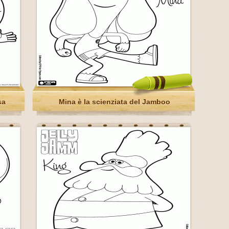
sa
Mina è la scienziata del Jamboo