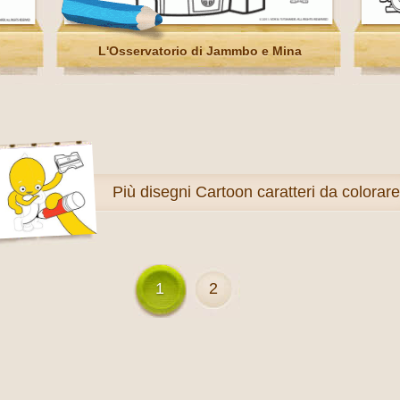
L'Osservatorio di Jammbo e Mina
Più
disegni Cartoon caratteri da colorare
1
2