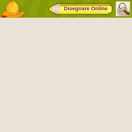
Disegnare Online