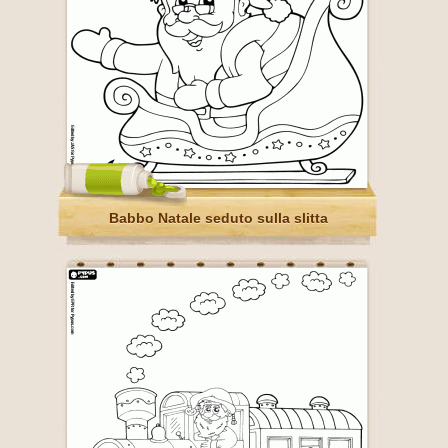
Babbo Natale seduto sulla slitta