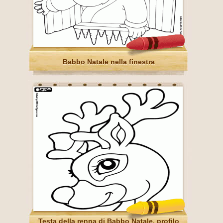
Babbo Natale nella finestra
Testa della renna di Babbo Natale, profilo