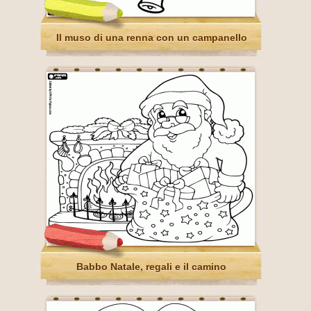
Il muso di una renna con un campanello
Babbo Natale, regali e il camino