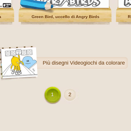
a
Green Bird, uccello di Angry Birds
R
Più
disegni Videogiochi da colorare
1
2