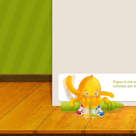
Pypus è ora su
colorare per b