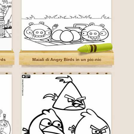
rds
Maiali di Angry Birds in un pic-nic