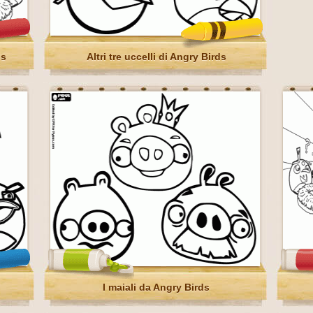
ds
Altri tre uccelli di Angry Birds
I maiali da Angry Birds