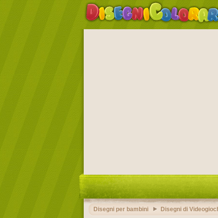
Disegni per bambini
Disegni di Videogioc