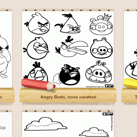
m
Angry Birds, nove caratteri
T