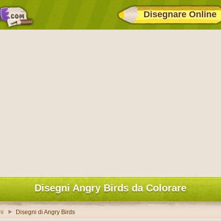
Disegnare Online
Disegni Angry Birds da Colorare
hi
Disegni di Angry Birds