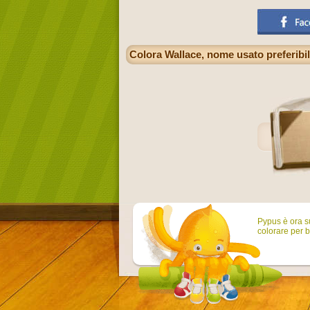
Colora Wallace, nome usato preferibi
Pypus è ora su
colorare per b