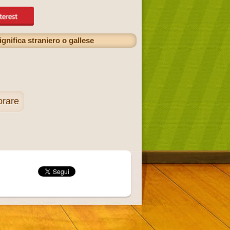
nifica straniero o gallese
orare