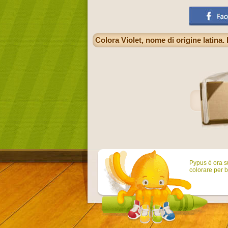
Colora Violet, nome di origine latina. 
Pypus è ora su
colorare per b