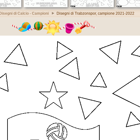
Disegni di Calcio - Campioni
Disegni di Trabzonspor, campione 2021-2022