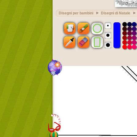
Disegni per bambini
Disegni di Natale