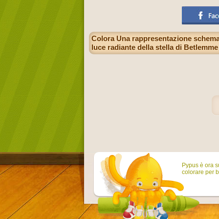
Colora Una rappresentazione schemati
luce radiante della stella di Betlemme
Pypus è ora su
colorare per b