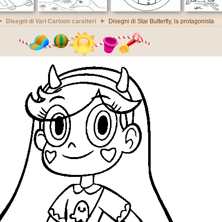
Disegni di Vari Cartoon caratteri
Disegni di Star Butterfly, la protagonista