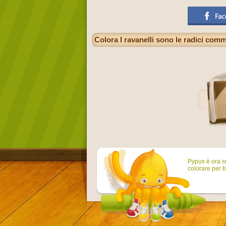
Colora I ravanelli sono le radici comm
Pypus è ora su
colorare per b