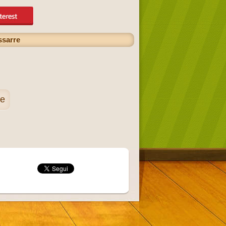
ssarre
re