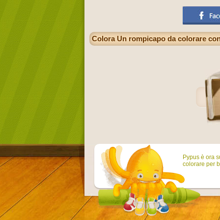
Colora Un rompicapo da colorare con i
Pypus è ora su
colorare per b