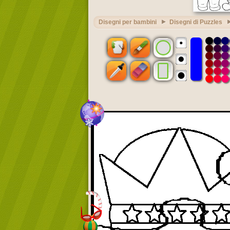
Disegni per bambini
Disegni di Puzzles