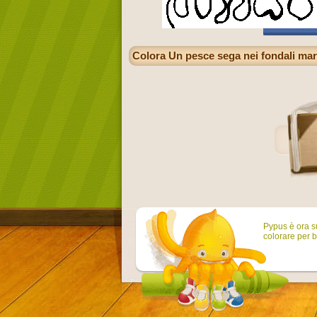
Colora Un pesce sega nei fondali mar
Pypus è ora su
colorare per b