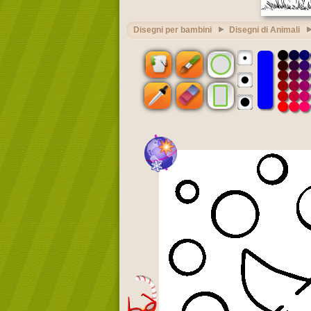
Disegni per bambini
Disegni di Animali