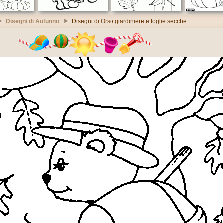
Disegni di Autunno
Disegni di Orso giardiniere e foglie secche