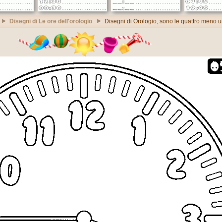
Disegni di Le ore dell'orologio
Disegni di Orologio, sono le quattro meno u