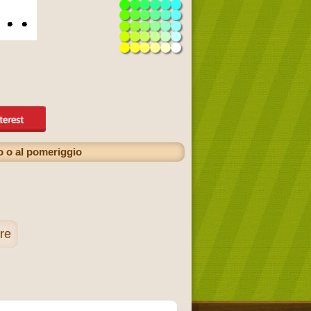
no o al pomeriggio
are