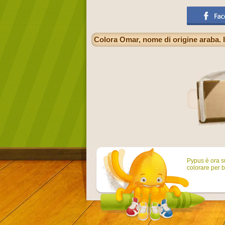
Colora Omar, nome di origine araba. Il
Pypus è ora su
colorare per b