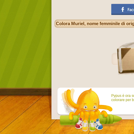
Colora Muriel, nome femminile di origi
Pypus è ora su
colorare per b