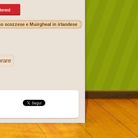
ico scozzese e Muirgheal in irlandese
orare