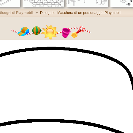
Disegni di Playmobil
Disegni di Maschera di un personaggio Playmobil