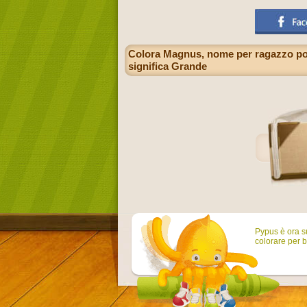
Colora Magnus, nome per ragazzo popo
significa Grande
Pypus è ora su
colorare per b