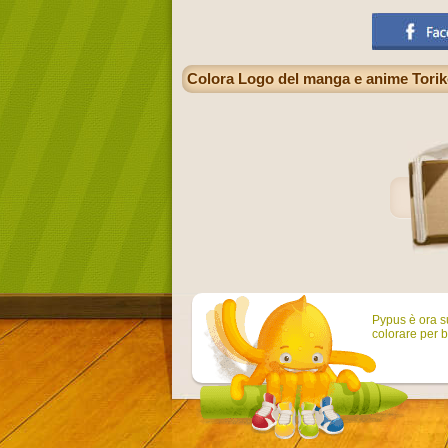
Colora Logo del manga e anime Tori
Pypus è ora su
colorare per b