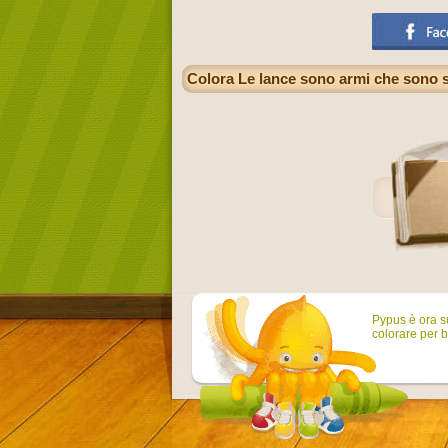
Colora Le lance sono armi che sono st
Pypus è ora su
colorare per b