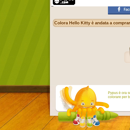
Colora Hello Kitty è andata a comprar
Pypus è ora su
colorare per b