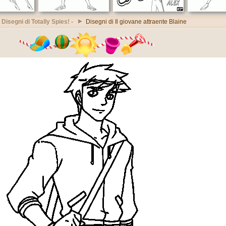
Disegni di Totally Spies! -
Disegni di Il giovane attraente Blaine