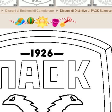
Disegni di Emblemi di Campionato
Disegni di Distintivo di PAOK Salonicc