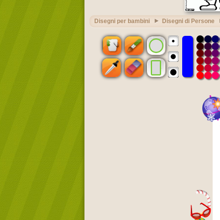
Disegni per bambini
Disegni di Persone